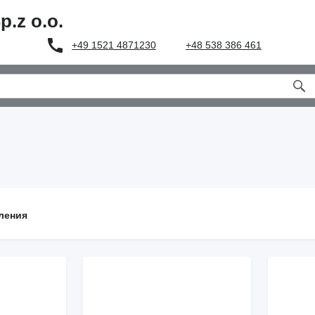
z o.o.
+49 1521 4871230
+48 538 386 461
ления