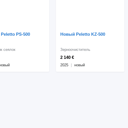
Peletto PS-500
Новый Peletto KZ-500
ик сеялок
Зерноочиститель
2 140 €
новый
2025
новый