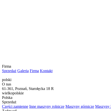
Firma
Sprzedaż
Galeria
Firma
Kontakt
polski
O nas
61-361, Poznań, Starołęcka 18 R
wielkopolskie
Polska
Sprzedaż
Części zamienne
Inne maszyny rolnicze
Maszyny górnicze
Maszyny 
Zadzwoń