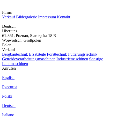
Firma
Verkauf
Bildergalerie
Impressum
Kontakt
Deutsch
Über uns
61-361, Poznań, Starołęcka 18 R
Woiwodsch. Großpolen
Polen
Verkauf
Bergbautechnik
Ersatzteile
Forsttechnik
Fütterungstechnik
Getreideverarbeitungsmaschinen
Industriemaschinen
Sonstige
Landmaschinen
Anrufen
English
Русский
Polski
Deutsch
Italiano