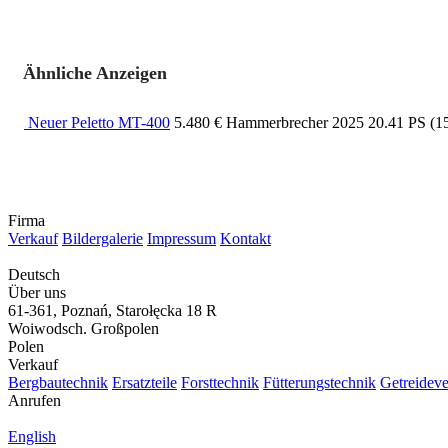
Ähnliche Anzeigen
Neuer Peletto MT-400
5.480 €
Hammerbrecher
2025
20.41 PS (
Firma
Verkauf
Bildergalerie
Impressum
Kontakt
Deutsch
Über uns
61-361, Poznań, Starołęcka 18 R
Woiwodsch. Großpolen
Polen
Verkauf
Bergbautechnik
Ersatzteile
Forsttechnik
Fütterungstechnik
Getreidev
Anrufen
English